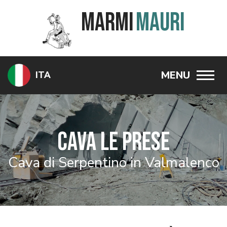
Marmi
Mauri
ITA
Togg
navig
Cava Le Prese
Cava di Serpentino in Valmalenco