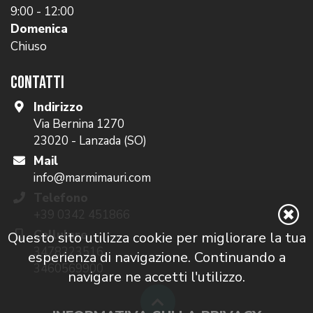
9:00 - 12:00
Domenica
Chiuso
CONTATTI
Indirizzo
Via Bernina 1270
23020 - Lanzada (SO)
Mail
info@marmimauri.com
Telefono
+39 0342 451866
Cellulare
Questo sito utilizza cookie per migliorare la tua
3478223516
esperienza di navigazione. Continuando a
3460569900
navigare ne accetti l'utilizzo.